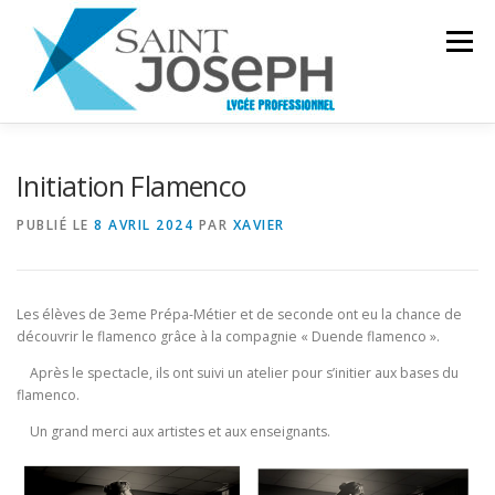
Aller
au
Menu
contenu
INSTITUTION
PRÉSENTATION
FILIÈRES
Initiation Flamenco
PUBLIÉ LE
8 AVRIL 2024
PAR
XAVIER
CDI
GALERIE
PROJET D’ÉTABLISSEMENT
Les élèves de 3eme Prépa-Métier et de seconde ont eu la chance de
découvrir le flamenco grâce à la compagnie « Duende flamenco ».
Après le spectacle, ils ont suivi un atelier pour s’initier aux bases du
flamenco.
Un grand merci aux artistes et aux enseignants.