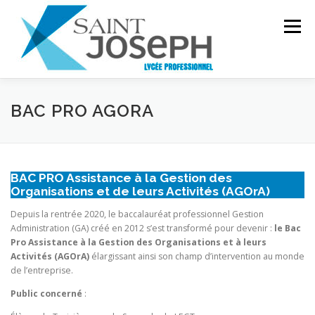
Aller
au
Menu
contenu
INSTITUTION
PRÉSENTATION
FILIÈRES
BAC PRO AGORA
CDI
GALERIE
PROJET D’ÉTABLISSEMENT
BAC PRO Assistance à la Gestion des
Organisations et de leurs Activités (AGOrA)
Depuis la rentrée 2020, le baccalauréat professionnel Gestion
Administration (GA) créé en 2012 s’est transformé pour devenir :
le Bac
Pro Assistance à la Gestion des Organisations et à leurs
Activités (AGOrA)
élargissant ainsi son champ d’intervention au monde
de l’entreprise.
Public concerné
: