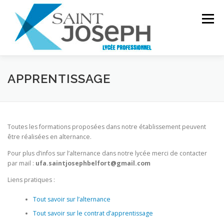
Aller
au
Menu
contenu
INSTITUTION
PRÉSENTATION
FILIÈRES
APPRENTISSAGE
CDI
GALERIE
PROJET D’ÉTABLISSEMENT
Toutes les formations proposées dans notre établissement peuvent
être réalisées en alternance.
Pour plus d’infos sur l’alternance dans notre lycée merci de contacter
par mail :
ufa.saintjosephbelfort@gmail.com
Liens pratiques :
Tout savoir sur l’alternance
Tout savoir sur le contrat d’apprentissage